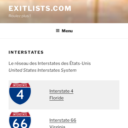
Aller
EXITLISTS.COM
au
Roulez plus !
contenu
Menu
INTERSTATES
Le réseau des Interstates des États-Unis
United States Interstates System
Interstate 4
Floride
Interstate 66
Virginia