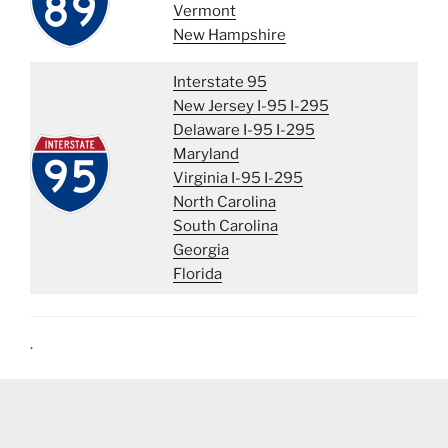
Vermont
New Hampshire
Interstate 95
New Jersey I-95
I-295
Delaware I-95
I-295
Maryland
Virginia I-95
I-295
North Carolina
South Carolina
Georgia
Florida
.