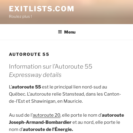
Aller
EXITLISTS.COM
au
Roulez plus !
contenu
Menu
AUTOROUTE 55
Information
sur
l’Autoroute 55
Expressway details
L’
autoroute 55
est le principal lien nord-sud au
Québec. L’autoroute relie Stanstead, dans les Canton-
de-l’Est et Shawinigan, en Mauricie.
Au sud de l’
autoroute 20
, elle porte le nom d’
autoroute
Joseph-Armand-Bombardier
et au nord, elle porte le
nom d’
autoroute de l’Énergie.