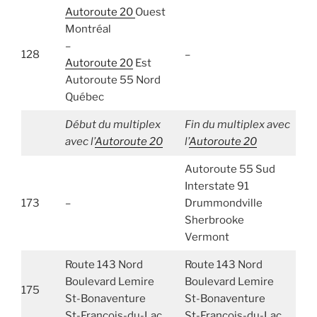
Autoroute 20
Ouest
Montréal
–
128
–
Autoroute 20
Est
Autoroute 55 Nord
Québec
Début du multiplex
Fin du multiplex avec
avec l’
Autoroute 20
l’
Autoroute 20
Autoroute 55 Sud
Interstate 91
173
–
Drummondville
Sherbrooke
Vermont
Route 143 Nord
Route 143 Nord
Boulevard Lemire
Boulevard Lemire
175
St-Bonaventure
St-Bonaventure
St-François-du-Lac
St-François-du-Lac