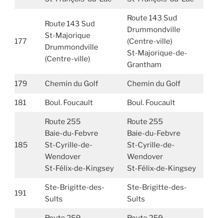
Route 143 Sud
Route 143 Sud
Drummondville
St-Majorique
177
(Centre-ville)
Drummondville
St-Majorique-de-
(Centre-ville)
Grantham
179
Chemin du Golf
Chemin du Golf
181
Boul. Foucault
Boul. Foucault
Route 255
Route 255
Baie-du-Febvre
Baie-du-Febvre
185
St-Cyrille-de-
St-Cyrille-de-
Wendover
Wendover
St-Félix-de-Kingsey
St-Félix-de-Kingsey
Ste-Brigitte-des-
Ste-Brigitte-des-
191
Sults
Sults
Route 259
Route 259