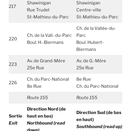
Shawinigan
Shawinigan
217
Rue Trudel
Centre-ville
St-Mathieu-du-Parc
St-Mathieu-du-Parc
Ch. de la Vallée-du-
Ch. de la Vall.-du-Parc
Parc
220
Boul. H.-Biermans
Boul. Hubert-
Biermans
Av. de Grand-Mère
Av. de G.-Mère
223
25e Rue
25e Rue
Ch. du Parc-National
8e Rue
226
8e Rue
Ch. du Parc-National
Route 155
Route 155
Direction Nord (de
Direction Sud (de bas
Sortie
haut en bas)
en haut)
Exit
Northbound (read
Southbound (read up)
down)