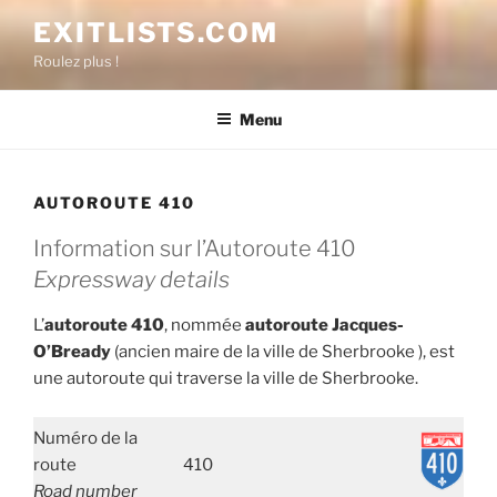
Aller
EXITLISTS.COM
au
Roulez plus !
contenu
Menu
AUTOROUTE 410
Information
sur
l’Autoroute
410
Expressway details
L’
autoroute 410
, nommée
autoroute Jacques-
O’Bready
(ancien maire de la ville de Sherbrooke ), est
une autoroute qui traverse la ville de Sherbrooke.
Numéro de la
route
410
Road number